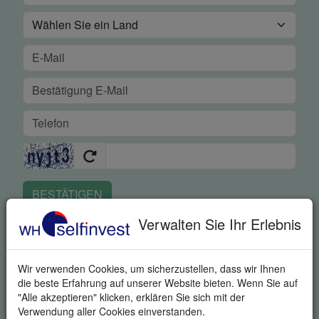
BESTÄTIGEN
Verwalten Sie Ihr Erlebnis
Um unseren legendären Service zu garantieren, ist es uns
wichtig zu erfahren, ob Sie in der Lage waren, die Plattform mit
all ihren Stärken zu nutzen. Durch Angabe Ihrer
Wir verwenden Cookies, um sicherzustellen, dass wir Ihnen
Telefonnummer stimmen Sie zu, dass ein fachkundiger
die beste Erfahrung auf unserer Website bieten. Wenn Sie auf
Mitarbeiter Sie kontaktiert, um zu fragen, wie Sie mit der
"Alle akzeptieren" klicken, erklären Sie sich mit der
Plattform zurecht kamen und um Ihnen bei der Einarbeitung
Verwendung aller Cookies einverstanden.
behilflich zu sein. Durch die Anfrage dieses Produktes stimmen