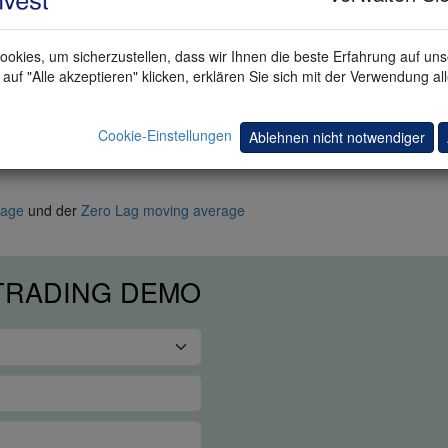
et werden.
okies, um sicherzustellen, dass wir Ihnen die beste Erfahrung auf un
auf "Alle akzeptieren" klicken, erklären Sie sich mit der Verwendung al
 handeln möchten.
Cookie-Einstellungen
Ablehnen nicht notwendiger
ator VIDYA.
rage
und der
Zero Lag moving average
 TRADING DEMO