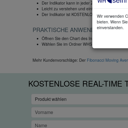
Der Indikator kann in jeder Zeiteinheit verwend
Leicht zu verstehen und einfach zu benutzen.
Der Indikator ist KOSTENLOS.
Wir verwenden Co
bieten. Wenn Sie 
einverstanden.
PRAKTISCHE ANWENDUNG
Öffnen Sie den Chart des Instruments, das Sie
Wählen Sie im Ordner WHS Proposals den Indik
Mehr Kundenvorschläge: Der
Fibonacci Moving Ave
KOSTENLOSE REAL-TIME