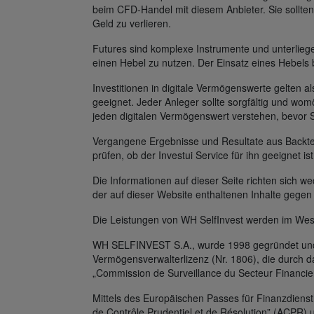
beim CFD-Handel mit diesem Anbieter. Sie sollten
Geld zu verlieren.
Futures sind komplexe Instrumente und unterlie
einen Hebel zu nutzen. Der Einsatz eines Hebels 
Investitionen in digitale Vermögenswerte gelten al
geeignet. Jeder Anleger sollte sorgfältig und womö
jeden digitalen Vermögenswert verstehen, bevor 
Vergangene Ergebnisse und Resultate aus Backtest
prüfen, ob der Investui Service für ihn geeignet is
Die Informationen auf dieser Seite richten sich
der auf dieser Website enthaltenen Inhalte gegen
Die Leistungen von WH SelfInvest werden im Wes
WH SELFINVEST S.A., wurde 1998 gegründet und v
Vermögensverwalterlizenz (Nr. 1806), die durch 
„Commission de Surveillance du Secteur Financie
Mittels des Europäischen Passes für Finanzdienst
de Contrôle Prudentiel et de Résolution” (ACPR) 