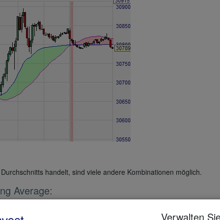
Durchschnitts handelt, sind viele andere Kombinationen möglich.
ing Average:
rden.
Verwalten Sie
 (nur NanoTrader Full).