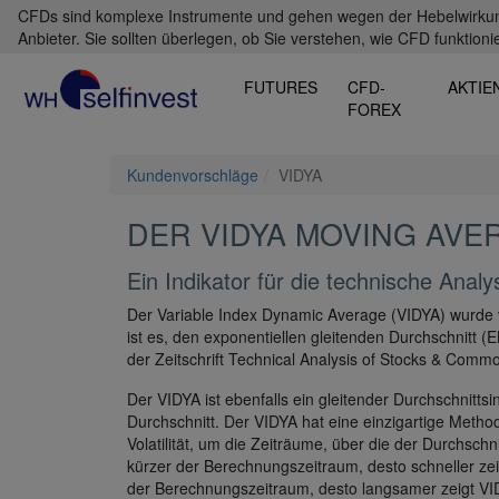
CFDs sind komplexe Instrumente und gehen wegen der Hebelwirkung 
Anbieter. Sie sollten überlegen, ob Sie verstehen, wie CFD funktioni
FUTURES
CFD-
AKTIE
FOREX
Kundenvorschläge
VIDYA
DER VIDYA MOVING AVE
Ein Indikator für die technische Ana
Der Variable Index Dynamic Average (VIDYA) wurde 
ist es, den exponentiellen gleitenden Durchschnitt 
der Zeitschrift Technical Analysis of Stocks & Commod
Der VIDYA ist ebenfalls ein gleitender Durchschnitts
Durchschnitt. Der VIDYA hat eine einzigartige Metho
Volatilität, um die Zeiträume, über die der Durchschn
kürzer der Berechnungszeitraum, desto schneller zeig
der Berechnungszeitraum, desto langsamer zeigt VI