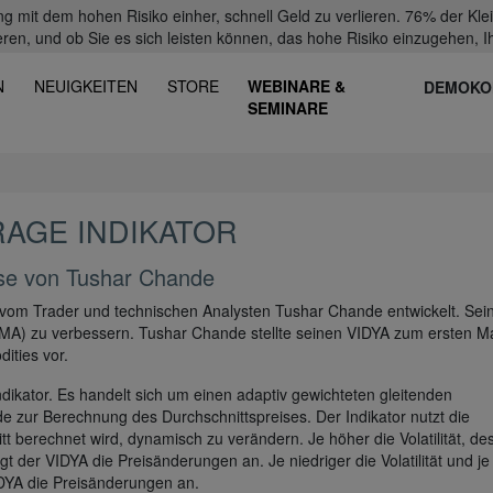
mit dem hohen Risiko einher, schnell Geld zu verlieren. 76% der Kl
eren, und ob Sie es sich leisten können, das hohe Risiko einzugehen, Ih
N
NEUIGKEITEN
STORE
WEBINARE &
DEMOKO
SEMINARE
RAGE INDIKATOR
lyse von Tushar Chande
vom Trader und technischen Analysten Tushar Chande entwickelt. Sein
(EMA) zu verbessern. Tushar Chande stellte seinen VIDYA zum ersten Ma
ities vor.
indikator. Es handelt sich um einen adaptiv gewichteten gleitenden
de zur Berechnung des Durchschnittspreises. Der Indikator nutzt die
itt berechnet wird, dynamisch zu verändern. Je höher die Volatilität, de
t der VIDYA die Preisänderungen an. Je niedriger die Volatilität und je
DYA die Preisänderungen an.