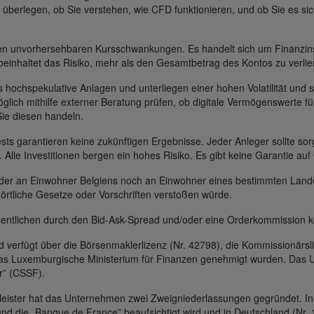
 überlegen, ob Sie verstehen, wie CFD funktionieren, und ob Sie es sic
gen unvorhersehbaren Kursschwankungen. Es handelt sich um Finanzin
beinhaltet das Risiko, mehr als den Gesamtbetrag des Kontos zu verlie
s hochspekulative Anlagen und unterliegen einer hohen Volatilität und s
glich mithilfe externer Beratung prüfen, ob digitale Vermögenswerte für
Sie diesen handeln.
s garantieren keine zukünftigen Ergebnisse. Jeder Anleger sollte sorg
t. Alle Investitionen bergen ein hohes Risiko. Es gibt keine Garantie au
 weder an Einwohner Belgiens noch an Einwohner eines bestimmten Lan
 örtliche Gesetze oder Vorschriften verstoßen würde.
entlichen durch den Bid-Ask-Spread und/oder eine Orderkommission k
erfügt über die Börsenmaklerlizenz (Nr. 42798), die Kommissionärsli
das Luxemburgische Ministerium für Finanzen genehmigt wurden. Das U
r” (CSSF).
leister hat das Unternehmen zwei Zweigniederlassungen gegründet. In 
und die „Banque de France” beaufsichtigt wird und in Deutschland (Nr. 