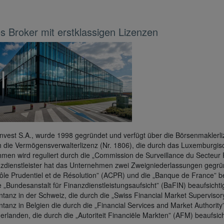
s Broker mit erstklassigen Lizenzen
nvest S.A., wurde 1998 gegründet und verfügt über die Börsenmaklerli
 die Vermögensverwalterlizenz (Nr. 1806), die durch das Luxemburgis
men wird reguliert durch die „Commission de Surveillance du Secteur 
nzdienstleister hat das Unternehmen zwei Zweigniederlassungen gegründ
ôle Prudentiel et de Résolution” (ACPR) und die „Banque de France” be
e „Bundesanstalt für Finanzdienstleistungsaufsicht” (BaFIN) beaufsichtig
tanz in der Schweiz, die durch die „Swiss Financial Market Supervisory
tanz in Belgien die durch die „Financial Services and Market Authority
erlanden, die durch die „Autoriteit Financiële Markten” (AFM) beaufsicht