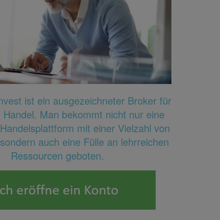
vest ist ein ausgezeichneter Broker für
n Handel. Man bekommt nicht nur eine
 Handelsplattform mit einer Vielzahl von
sondern auch eine Fülle an lehrreichen
Ressourcen geboten.