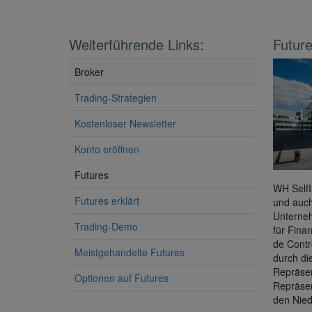
Weiterführende Links:
Future
Broker
Trading-Strategien
Kostenloser Newsletter
Konto eröffnen
Futures
WH SelfI
Futures erklärt
und auch
Unterneh
Trading-Demo
für Fina
de Contr
Meistgehandelte Futures
durch di
Repräsen
Optionen auf Futures
Repräsen
den Nied