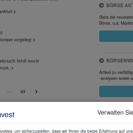
BÖRSE AK
ankfurt
Stets die neuest
Börse, u.a. Mark
ht
gebnisse vorgelegt
BÖRSENWI
sbruch fehlt noch
Druck.
Artikel zu vielfäl
-analysen sowie 
…
63
Verwalten Sie
okies, um sicherzustellen, dass wir Ihnen die beste Erfahrung auf un