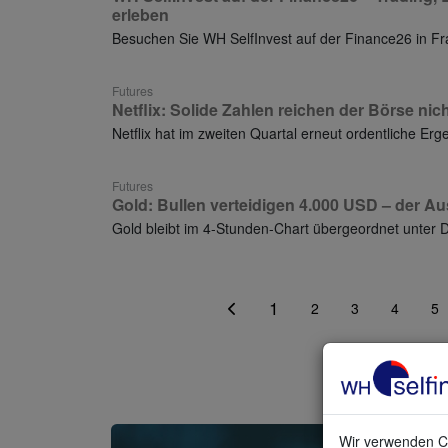
erleben
Besuchen Sie WH SelfInvest auf der Finance26 in Fr
Futures
Netflix: Solide Zahlen reichen der Börse nic
Netflix hat im zweiten Quartal erneut ordentliche Er
Futures
Gold: Bullen verteidigen 4.000 USD – der Au
Gold bleibt im 4-Stunden-Chart übergeordnet unter 
1
2
3
4
5
Wir verwenden Co