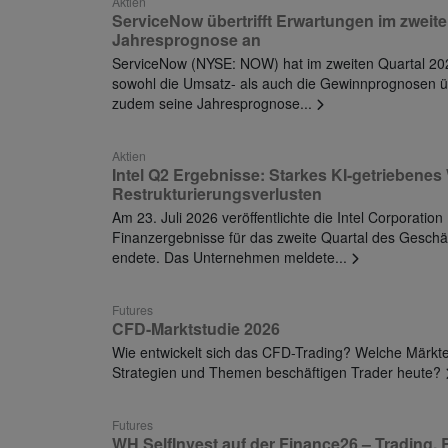
Aktien
ServiceNow übertrifft Erwartungen im zweit
Jahresprognose an
ServiceNow (NYSE: NOW) hat im zweiten Quartal 202
sowohl die Umsatz- als auch die Gewinnprognosen ü
zudem seine Jahresprognose...
Aktien
Intel Q2 Ergebnisse: Starkes KI-getriebenes
Restrukturierungsverlusten
Am 23. Juli 2026 veröffentlichte die Intel Corporati
Finanzergebnisse für das zweite Quartal des Geschä
endete. Das Unternehmen meldete...
Futures
CFD-Marktstudie 2026
Wie entwickelt sich das CFD-Trading? Welche Märkte
Strategien und Themen beschäftigen Trader heute?
Futures
WH SelfInvest auf der Finance26 – Trading, 