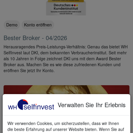
Demo
Konto eröffnen
Bester Broker - 04/2026
Herausragendes Preis-Leistungs-Verhältnis: Genau das bietet WH
SelfInvest laut DKI, dem bekannten Verbraucherinstitut. Seit mehr
als 10 Jahren in Folge zeichnet DKI uns mit dem Award Bester
Broker aus. Machen Sie es wie diese zufriedenen Kunden und
eröffnen Sie jetzt Ihr Konto.
Verwalten Sie Ihr Erlebnis
Wir verwenden Cookies, um sicherzustellen, dass wir Ihnen
die beste Erfahrung auf unserer Website bieten. Wenn Sie auf