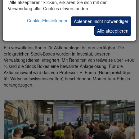
"Alle akzeptieren" klicken, erklären Sie sich mit der
Verwendung aller Cookies einverstanden.
Cookie-Einstellungen
Ablehnen nicht notwendiger
Ergebnisse
Konto eröffnen
Alle akzeptieren
Verwaltetes Konto – 04/2026
Ein verwaltetes Konto für Aktienanleger ist nun verfügbar. Die
erfolgreichen Stock-Boxes wurden in Investui, unseren
Verwaltungsdienst, integriert. Mit Renditen von teilweise über +400
% sind die Stock-Boxes eine bewährte Anlagelösung. Für die
Aktienauswahl wird das von Professor E. Fama (Nobelpreisträger
für Wirtschaftswissenschaften) beschriebene Momentum-Prinzip
herangezogen.