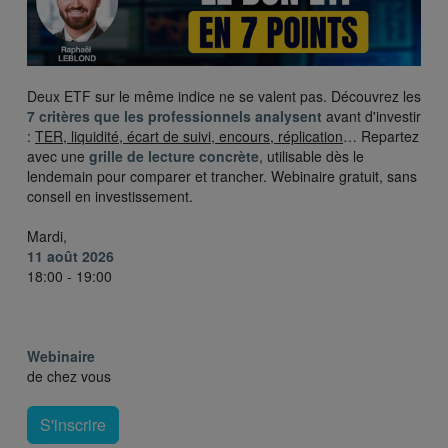
Deux ETF sur le même indice ne se valent pas. Découvrez les
7 critères que les professionnels analysent
avant d'investir
:
TER, liquidité, écart de suivi, encours, réplication
… Repartez
avec une
grille de lecture concrète
, utilisable dès le
lendemain pour comparer et trancher. Webinaire gratuit, sans
conseil en investissement.
Mardi,
11 août 2026
18:00 - 19:00
Webinaire
de chez vous
S'inscrire