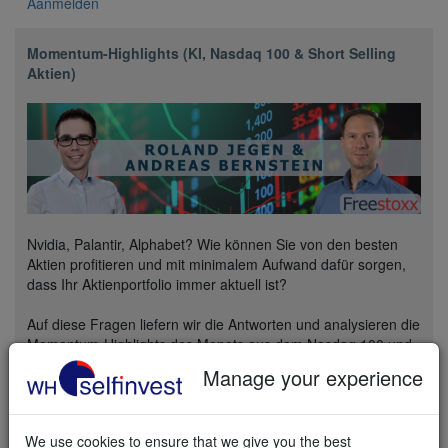
Aanmelden
Momentum-Highlights (KI, Nasdaq 100 & Short Selling
Aktien)
Nvidia, Palantir, Alphabet? Wie können Sie von den besten
Aktien profitieren und mit minimalem Aufwand dafür sorgen,
dass Ihr Aktienportfolio immer aktuell ist?
Auf diese Fragen liefern wir die Antworten und analysieren die
Momentum-Highlights des Monats aus dem Nasdaq 100 und
dem KI-Sektor. Auch auf Aktien mit starkem negativen
Manage your experience
Momentum gehen wir ein, für die strategisch
Leerverkaufspositionen (Short Selling) eingegangen werden
können.
We use cookies to ensure that we give you the best