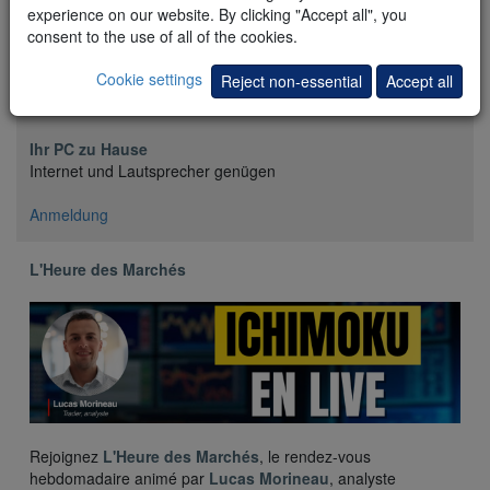
experience on our website. By clicking "Accept all", you
Donnerstag,
consent to the use of all of the cookies.
13. August 2026
14:00 - 14:30
Cookie settings
Reject non-essential
Accept all
Ihr PC zu Hause
Internet und Lautsprecher genügen
Anmeldung
L'Heure des Marchés
Rejoignez
L'Heure des Marchés
, le rendez-vous
hebdomadaire animé par
Lucas Morineau
, analyste