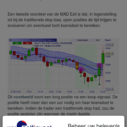
Een tweede voordeel van de MAD Exit is dat, in tegenstelling
tot bij de traditionele stop loss, open posities de tijd krijgen te
evolueren om eventueel toch koersdoel te bereiken.
Dit
voorbeeld
toont een long positie na een koop signaal. De
positie heeft meer dan een uur nodig om haar koersdoel te
bereiken. Indien de trader een traditionele stop had, zou de
positie gesloten zijn wanneer de markt daalde.
Beheer uw belevenis