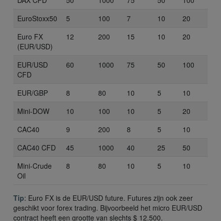
DAX CFD
50
1000
75
50
100
EuroStoxx50
5
100
7
10
20
Euro FX
12
200
15
10
20
(EUR/USD)
EUR/USD
60
1000
75
50
100
CFD
EUR/GBP
8
80
10
5
10
Mini-DOW
10
100
10
5
20
CAC40
9
200
8
5
10
CAC40 CFD
45
1000
40
25
50
Mini-Crude
8
80
10
5
10
Oil
Tip
: Euro FX is de EUR/USD future. Futures zijn ook zeer
geschikt voor forex trading. Bijvoorbeeld het micro EUR/USD
contract heeft een grootte van slechts $ 12.500.