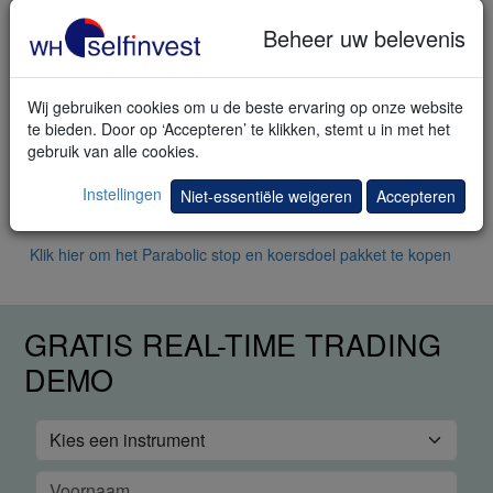
de Parabolic SAR te plaatsen. ‘MultipleOfRisk' is het
Beheer uw belevenis
koersdoel uitgedrukt als x keer het initiële risico.
‘StopToBreakeven' geeft aan wanneer de stop
automatisch verschoven wordt naar de instapkoers (het
break-even niveau) uitgedrukt als x keer het initiële
Wij gebruiken cookies om u de beste ervaring op onze website
risico.
te bieden. Door op ‘Accepteren’ te klikken, stemt u in met het
Om semi-automatisch te handelen (= u opent manueel
gebruik van alle cookies.
en het platform sluit automatisch), activeer
TradeGuard+AutoOrder in de grafiek. Om automatisch te
Instellingen
Niet-essentiële weigeren
Accepteren
handelen, activeer AutoOrder in de grafiek.
Klik hier om het Parabolic stop en koersdoel pakket te kopen
GRATIS REAL-TIME TRADING
DEMO