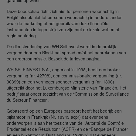
garantie op winst.
Deze boodschap richt zich niet tot personen woonachtig in
België alsook niet tot personen woonachtig in andere landen
waar de marketing of het gebruik van deze financiële
instrumenten in tegenstrijd zou zijn met de lokale wetten of
reglementering.
De dienstverlening van WH SelfInvest wordt in de praktijk
vergoed door een Bied-Laat spread en/of het aanrekenen van
een ordercommissie. Bezoek de tarieven pagina.
WH SELFINVEST S.A., opgericht in 1998, heeft een broker
vergunning (nr. 42798), een commissionaire vergunning (nr.
36399) en een vermogensbeheer vergunning (nr. 1806)
uitgereikt door het Luxemburgse Ministerie van Financiën. Het
bedrijf staat onder toezicht van de “Commission de Surveillance
du Secteur Financier".
Gebaseerd op een Europees paspoort heeft het bedrijf: een
bijkantoor in Frankrijk (Nr. 18943 acpr) dat eveneens
onderworpen is aan het toezicht van de "Autorité de Contrôle
Prudentiel et de Résolution" (ACPR) en de "Banque de France"
en een bijkantoor in Duitsland (nr. 122635) dat eveneens