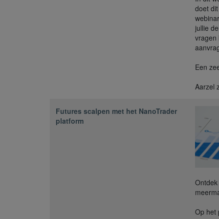
doet di
webinar
jullie d
vragen
aanvra
Een zee
Aarzel 
Futures scalpen met het NanoTrader
platform
Ontdek 
meerma
Op het