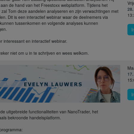
Vri
t aan de hand van het Freestoxx webplatform. Tijdens het
28
 zal Tom deze aandelen analyseren en zijn verwachtingen met
13:
elen. Dit is een interactief webinar waar de deelnemers via
 kunnen tussenkomen en volgende analyses kunnen
gen.
I
r interessant en interactief webinar.
zeker niet om u in te schrijven en wees welkom.
Ma
17
15:
I
de uitgebreide functionaliteiten van NanoTrader, het
als bekroonde handelsplatform.
 programma: