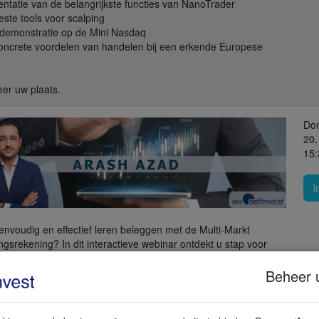
entatie van de belangrijkste functies van NanoTrader
este tools voor scalping
-demonstratie op de Mini Nasdaq
oncrete voordelen van handelen bij een erkende Europese
er uw plaats.
Do
20
15:
I
eenvoudig en effectief leren beleggen met de Multi-Markt
ngsrekening? In dit interactieve webinar ontdekt u stap voor
e u het webplatform gebruikt om in de praktijk te beleggen. We
e belangrijkste functies, leggen uit hoe u een order plaatst en
Beheer 
en waar beginnende beleggers op moeten letten. Ideaal voor
s die met vertrouwen hun eerste stappen willen zetten.