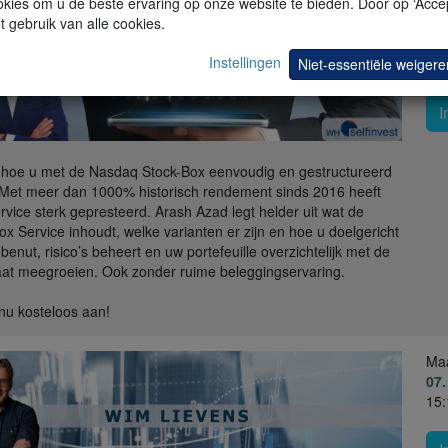
kies om u de beste ervaring op onze website te bieden. Door op ‘Accep
t gebruik van alle cookies.
Do
27
Instellingen
Niet-essentiële weigere
15:
I
hoe u met de Nasdaq Stock-Box eenvoudig en gestructureerd
 Met meer dan 1000% historisch rendement sinds 2016 heeft
rvice sterk gepresteerd. Arash Azad legt helder uit wat de
ox Service inhoudt, welke varianten er zijn en hoe u doelgericht
benut, risico’s beheert en uw portefeuille overzichtelijk met de
aat meegroeien. Ook zonder ruime beleggingservaring.
nu kosteloos aan!
Ma
07.
15: