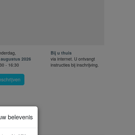
nderdag,
Bij u thuis
. augustus 2026
via internet. U ontvangt
30 - 16:30
instructies bij inschrijving.
nschrijven
uw belevenis