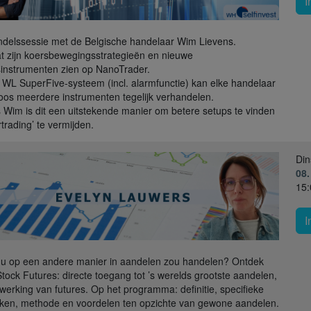
I
delssessie met de Belgische handelaar Wim Lievens.
t zijn koersbewegingsstrategieën en nieuwe
instrumenten zien op NanoTrader.
 WL SuperFive-systeem (incl. alarmfunctie) kan elke handelaar
oos meerdere instrumenten tegelijk verhandelen.
 Wim is dit een uitstekende manier om betere setups te vinden
rtrading’ te vermijden.
Din
08.
15:
I
 u op een andere manier in aandelen zou handelen? Ontdek
Stock Futures: directe toegang tot ’s werelds grootste aandelen,
werking van futures. Op het programma: definitie, specifieke
en, methode en voordelen ten opzichte van gewone aandelen.