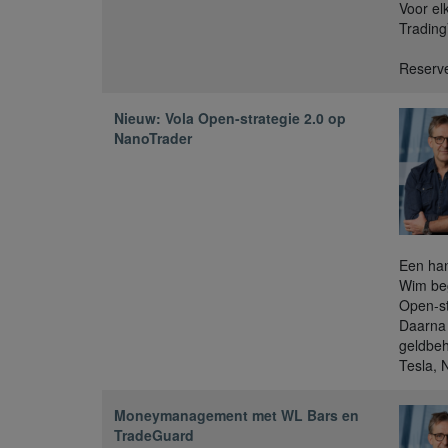
Voor el
Trading
Reserve
Nieuw: Vola Open-strategie 2.0 op
NanoTrader
Een han
Wim beg
Open-st
Daarna 
geldbeh
Tesla, N
Moneymanagement met WL Bars en
TradeGuard