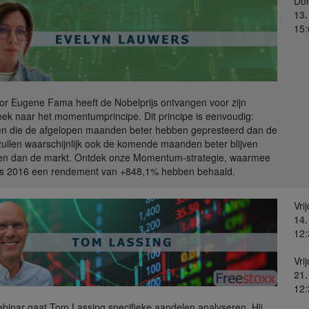
Do
13
15:
or Eugene Fama heeft de Nobelprijs ontvangen voor zijn
ek naar het momentumprincipe. Dit principe is eenvoudig:
n die de afgelopen maanden beter hebben gepresteerd dan de
zullen waarschijnlijk ook de komende maanden beter blijven
en dan de markt. Ontdek onze Momentum-strategie, waarmee
ds 2016 een rendement van +848,1% hebben behaald.
Vri
14
12:
Vri
21
12:
webinar gaat Tom Lassing specifieke aandelen analyseren. Hij