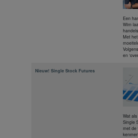
Een han
Wim laa
handels
Met het
moeitel
Volgens
en ‘ove
Nieuw! Single Stock Futures
Wat als
Single 
met de 
kenmerk