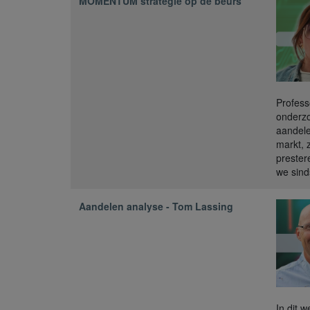
MOMENTUM strategie op de beurs
Profess
onderzo
aandele
markt, 
prester
we sin
Aandelen analyse - Tom Lassing
In dit 