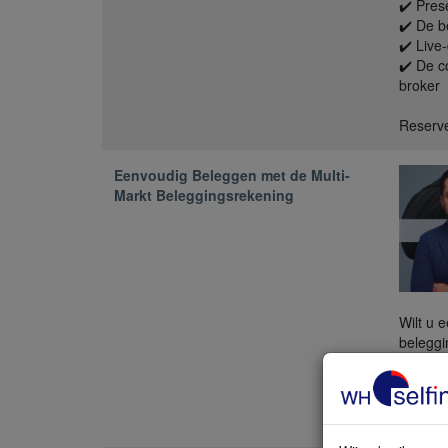
✔️ Pres
✔️ De b
✔️ Live
✔️ De c
broker
Reserve
Eenvoudig Beleggen met de Multi-
Markt Beleggingsrekening
Wilt u 
beleggi
stap ho
tonen d
besprek
starter