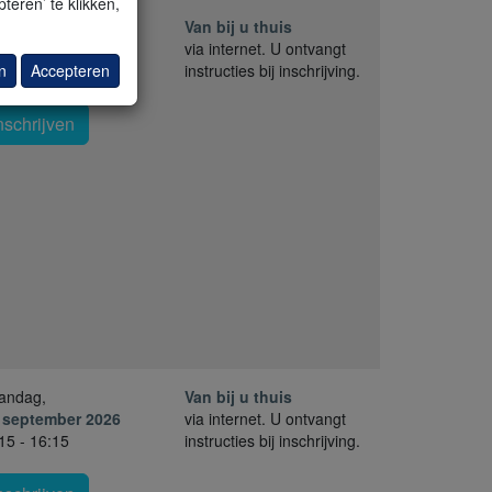
teren’ te klikken,
nderdag,
Van bij u thuis
. augustus 2026
via internet. U ontvangt
n
Accepteren
30 - 16:30
instructies bij inschrijving.
nschrijven
andag,
Van bij u thuis
 september 2026
via internet. U ontvangt
15 - 16:15
instructies bij inschrijving.