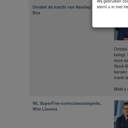
Wij gebruiken coo
stemt u in met he
Ontdek de kracht van Nasdaq Stock-
Box
Ontdek 
belegt.
deze se
Stock-B
kansen 
markt l
Meld u 
WL SuperFive-correctiestrategieën,
Wim Lievens