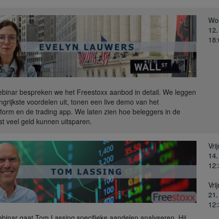
Wo
12
18:
webinar bespreken we het Freestoxx aanbod in detail. We leggen
ngrijkste voordelen uit, tonen een live demo van het
form en de trading app. We laten zien hoe beleggers in de
t veel geld kunnen uitsparen.
Vri
14
12:
Vri
21
12:
webinar gaat Tom Lassing specifieke aandelen analyseren. Hij