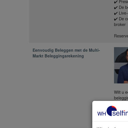
✔️ Pres
✔️ De b
✔️ Live
✔️ De c
broker
Reserve
Eenvoudig Beleggen met de Multi-
Markt Beleggingsrekening
Wilt u 
beleggi
stap ho
tonen d
besprek
starter