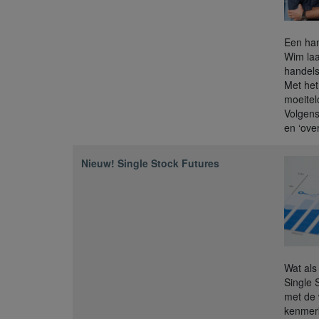
Een han
Wim laa
handels
Met het
moeitel
Volgens
en ‘ove
Nieuw! Single Stock Futures
Wat als
Single 
met de 
kenmerk