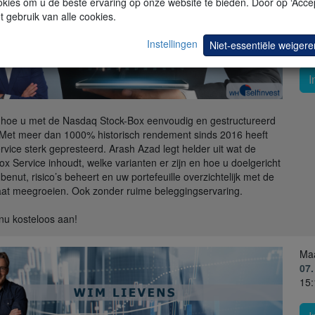
kies om u de beste ervaring op onze website te bieden. Door op ‘Accep
t gebruik van alle cookies.
Do
27
Instellingen
Niet-essentiële weigere
15:
I
hoe u met de Nasdaq Stock-Box eenvoudig en gestructureerd
 Met meer dan 1000% historisch rendement sinds 2016 heeft
rvice sterk gepresteerd. Arash Azad legt helder uit wat de
ox Service inhoudt, welke varianten er zijn en hoe u doelgericht
benut, risico’s beheert en uw portefeuille overzichtelijk met de
aat meegroeien. Ook zonder ruime beleggingservaring.
nu kosteloos aan!
Ma
07.
15: