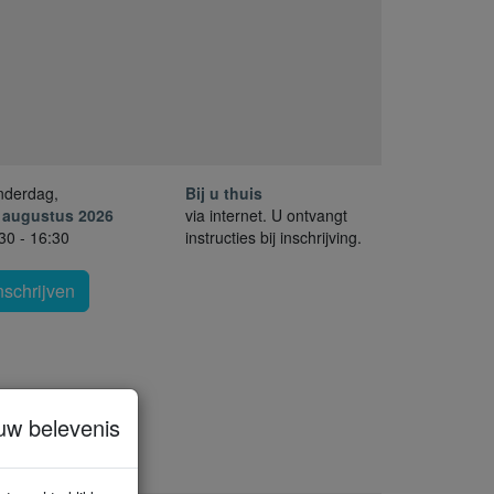
nderdag,
Bij u thuis
. augustus 2026
via internet. U ontvangt
30 - 16:30
instructies bij inschrijving.
nschrijven
uw belevenis