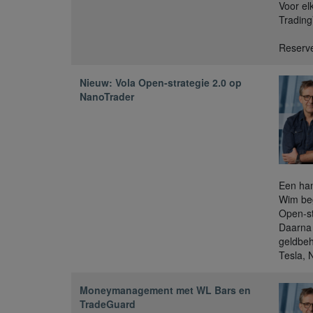
Voor el
Trading
Reserve
Nieuw: Vola Open-strategie 2.0 op
NanoTrader
Een han
Wim beg
Open-st
Daarna 
geldbeh
Tesla, N
Moneymanagement met WL Bars en
TradeGuard