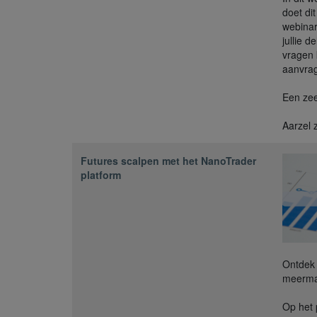
doet di
webinar
jullie d
vragen
aanvra
Een zee
Aarzel 
Futures scalpen met het NanoTrader
platform
Ontdek 
meerma
Op het