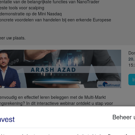
entatie van de belangrijkste functies van NanoTrader
este tools voor scalping
-demonstratie op de Mini Nasdaq
oncrete voordelen van handelen bij een erkende Europese
er uw plaats.
Do
20
15:
I
eenvoudig en effectief leren beleggen met de Multi-Markt
ngsrekening? In dit interactieve webinar ontdekt u stap voor
e u het webplatform gebruikt om in de praktijk te beleggen. We
e belangrijkste functies, leggen uit hoe u een order plaatst en
Beheer 
en waar beginnende beleggers op moeten letten. Ideaal voor
s die met vertrouwen hun eerste stappen willen zetten.