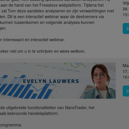
Vri
t aan de hand van het Freestoxx webplatform. Tijdens het
28
 zal Tom deze aandelen analyseren en zijn verwachtingen met
13:
elen. Dit is een interactief webinar waar de deelnemers via
 kunnen tussenkomen en volgende analyses kunnen
gen.
I
r interessant en interactief webinar.
zeker niet om u in te schrijven en wees welkom.
Ma
17
15:
I
de uitgebreide functionaliteiten van NanoTrader, het
als bekroonde handelsplatform.
 programma: