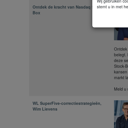
Wij gebruiken coo
stemt u in met he
Ontdek de kracht van Nasdaq Stock-
Box
Ontdek 
belegt.
deze se
Stock-B
kansen 
markt l
Meld u 
WL SuperFive-correctiestrategieën,
Wim Lievens