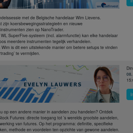
I
delssessie met de Belgische handelaar Wim Lievens.
t zijn koersbewegingsstrategieën en nieuwe
instrumenten zien op NanoTrader.
 WL SuperFive-systeem (incl. alarmfunctie) kan elke handelaar
oos meerdere instrumenten tegelijk verhandelen.
 Wim is dit een uitstekende manier om betere setups te vinden
rtrading’ te vermijden.
Din
08.
15:
I
 u op een andere manier in aandelen zou handelen? Ontdek
Stock Futures: directe toegang tot ’s werelds grootste aandelen,
werking van futures. Op het programma: definitie, specifieke
en, methode en voordelen ten opzichte van gewone aandelen.