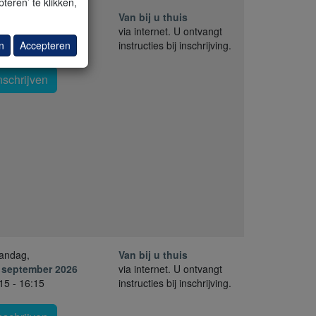
teren’ te klikken,
nderdag,
Van bij u thuis
. augustus 2026
via internet. U ontvangt
n
Accepteren
30 - 16:30
instructies bij inschrijving.
nschrijven
andag,
Van bij u thuis
 september 2026
via internet. U ontvangt
15 - 16:15
instructies bij inschrijving.