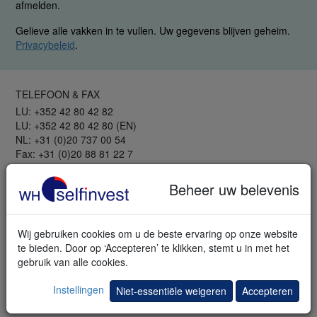
afmelden.
Gelieve alle vakken in te vullen. Uw gegevens blijven geheim.
Privacybeleid
.
TELEFOON & FAX
LU: +352 42 80 42 82
LU: +352 42 80 42 80 (EN)
NL: +31 (0)20 737 00 54
Fax: +31 (0)20 88 81 22 7
GRATIS
Beheer uw belevenis
Webinars en seminars
Trading bibliotheek
Trading demo
Wij gebruiken cookies om u de beste ervaring op onze website
Mobiele demo
te bieden. Door op ‘Accepteren’ te klikken, stemt u in met het
Newsletter
gebruik van alle cookies.
Beurskennis
Lexikon
Instellingen
Niet-essentiële weigeren
Accepteren
INFORMATIE