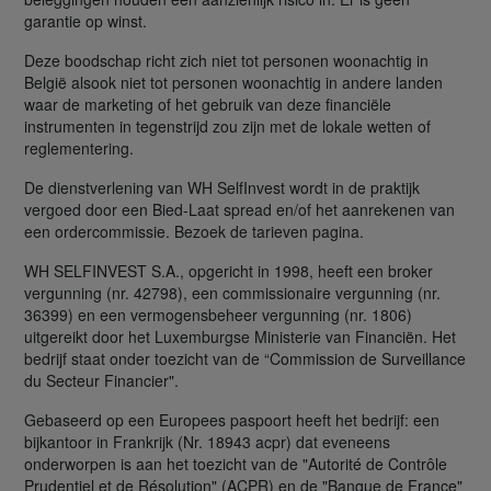
garantie op winst.
Deze boodschap richt zich niet tot personen woonachtig in
België alsook niet tot personen woonachtig in andere landen
waar de marketing of het gebruik van deze financiële
instrumenten in tegenstrijd zou zijn met de lokale wetten of
reglementering.
De dienstverlening van WH SelfInvest wordt in de praktijk
vergoed door een Bied-Laat spread en/of het aanrekenen van
een ordercommissie. Bezoek de tarieven pagina.
WH SELFINVEST S.A., opgericht in 1998, heeft een broker
vergunning (nr. 42798), een commissionaire vergunning (nr.
36399) en een vermogensbeheer vergunning (nr. 1806)
uitgereikt door het Luxemburgse Ministerie van Financiën. Het
bedrijf staat onder toezicht van de “Commission de Surveillance
du Secteur Financier".
Gebaseerd op een Europees paspoort heeft het bedrijf: een
bijkantoor in Frankrijk (Nr. 18943 acpr) dat eveneens
onderworpen is aan het toezicht van de "Autorité de Contrôle
Prudentiel et de Résolution" (ACPR) en de "Banque de France"